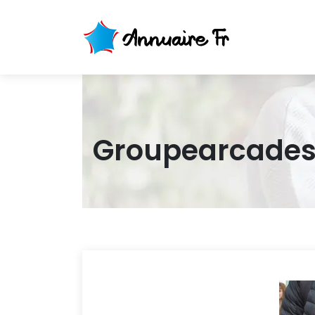
Groupear­ca­des