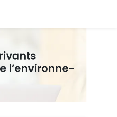
rivants
l’en­viron­ne­