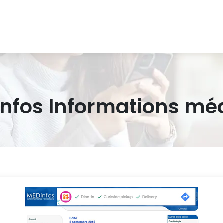
nfos Infor­ma­tions mé