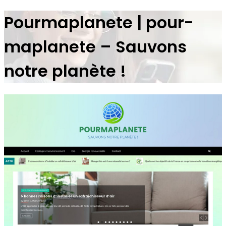
Pour­map­lane­te | pour­
map­lane­te – Sauvons
notre planète !