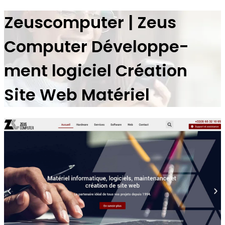
Zeus­com­pu­ter | Zeus
Computer Dévelop­pe­
ment logiciel Création
Site Web Matériel